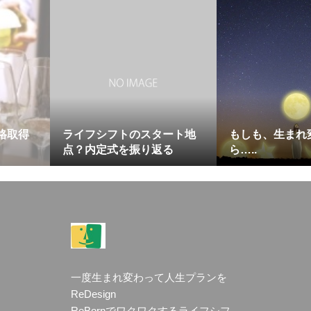
格取得
ライフシフトのスタート地
もしも、生まれ
点？内定式を振り返る
ら…..
一度生まれ変わって人生プランを
ReDesign
ReBornでワクワクするライフシフ