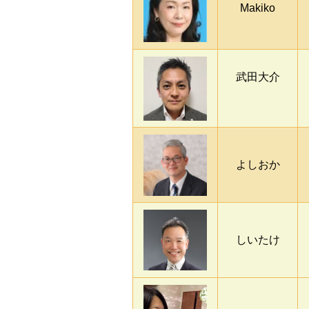
Makiko
武田大介
よしおか
しいたけ